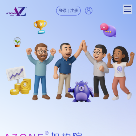
登录
注册
|
®
®
®