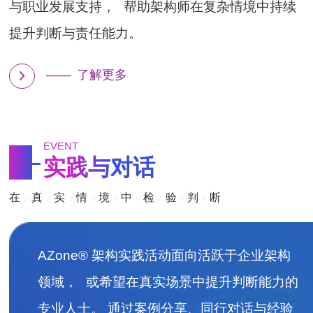
与职业发展支持， 帮助架构师在复杂情境中持续
提升判断与责任能力。
——
了解更多
EVENT
实践与对话
在
真
实
情
境
中
检
验
判
断
/
/
/
/
/
/
/
/
/
AZone® 架构实践活动面向活跃于企业架构
领域， 或希望在真实场景中提升判断能力的
专业人士。 通过案例分享、同行对话与经验